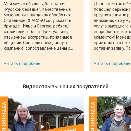
Моя мечта сбылась, благодаря
Давно мечтал о бе
"Русской беседке". Качественные
подошёл серьёзно 
материалы, заводская обработка.
предложения на ры
Отдельное СПАСИБО хочу сказать
внимание, что у Р
бригаде - Илье и Сергею, ребята,
услуга выездного
строители от бога. Пунктуальны,
попробовать, и эт
отзывчивы, аккуратны, приятные в
моментом! Менеджер Татьяна
общении. Советую всем данную
приехала в тот же 
компанию, сопоставление цены и
оставил заявку. П
качества на все 100%.
покрытий, объясн
Помогла определи
Читать подробнее
Читать подробнее
установки. Ответи
вопросов, даже на
казались глупыми.
замеры. Так я решился на покупку и
Видеоотзывы наших покупателей
стал ждать пока 
беседку. Чуть сро
сдвинулись, но это
критично. Монтаж
Михал — красавцы!
быстро, как констр
собой убрали в пакеты. 
Татьяне за терпен