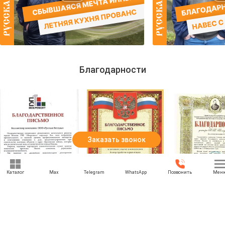
слаженную работу!
ужины, и посиделк
детям нравится. Рек
Если сомневаетес
выездного менедж
личный гид в мире
Благодарности
Заказать звонок
Каталог
Max
Telegram
WhatsApp
Позвонить
Мен