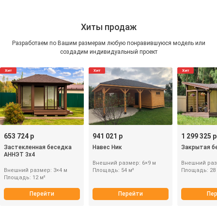
Хиты продаж
Разработаем по Вашим размерам любую понравившуюся модель или
создадим индивидуальный проект
Хит
Хит
Хит
653 724 р
941 021 р
1 299 325 р
Застекленная беседка
Навес Ник
Закрытая б
АННЭТ 3х4
Внешний размер: 6×9 м
Внешний разм
Внешний размер: 3×4 м
Площадь: 54 м²
Площадь: 28 
Площадь: 12 м²
Перейти
Перейти
Пе