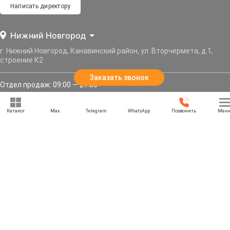
Написать директору
Нижний Новгород
г. Нижний Новгород, Канавинский район, ул. Вторчермета, д.1,
строение К2
Заказать звонок
Отдел продаж: 09:00 — 21:00
Служба доставки: 09:00 — 21:00
Каталог
Max
Telegram
WhatsApp
Позвонить
Мен
Задать вопрос
Политика конфиденциальности
Карта сайта
Информация, представленная на сайте, не является публичной офертой, и носит
информационный характер.
© 2013–2026 «РУССКАЯ БЕСЕДКА» — Нижний Новгород, Нижегородская область. Все права
защищены.