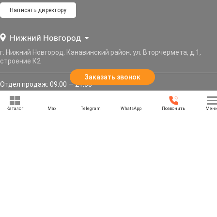
Написать директору
Нижний Новгород
г. Нижний Новгород, Канавинский район, ул. Вторчермета, д.1,
строение К2
Заказать звонок
Отдел продаж: 09:00 — 21:00
Служба доставки: 09:00 — 21:00
Каталог
Max
Telegram
WhatsApp
Позвонить
Мен
Задать вопрос
Политика конфиденциальности
Карта сайта
Информация, представленная на сайте, не является публичной офертой, и носит
информационный характер.
© 2013–2026 «РУССКАЯ БЕСЕДКА» — Нижний Новгород, Нижегородская область. Все права
защищены.