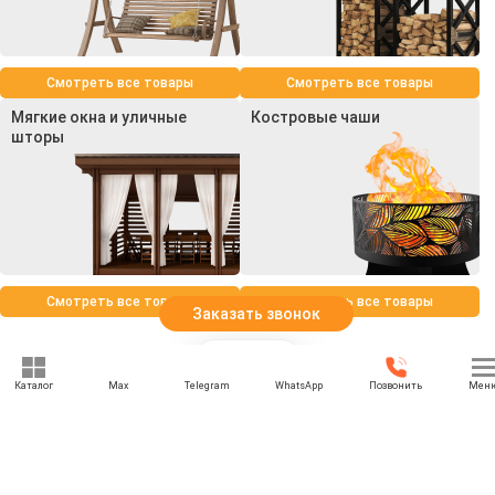
Смотреть все товары
Смотреть все товары
Мягкие окна и уличные
Костровые чаши
шторы
Смотреть все товары
Смотреть все товары
Заказать звонок
Каталог
Max
Telegram
WhatsApp
Позвонить
Мен
+7 (969) 777-85-85
rbesedka@gmail.com