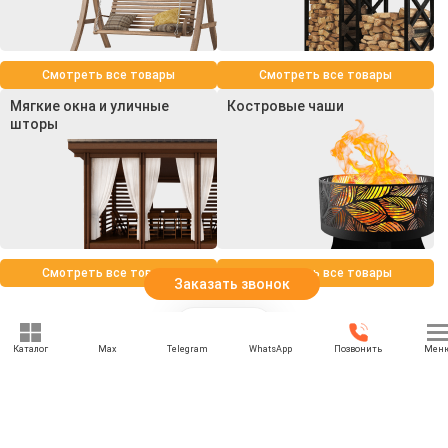
Смотреть все товары
Смотреть все товары
Мягкие окна и уличные
Костровые чаши
шторы
Смотреть все товары
Смотреть все товары
Заказать звонок
Каталог
Max
Telegram
WhatsApp
Позвонить
Мен
+7 (969) 777-85-85
rbesedka@gmail.com