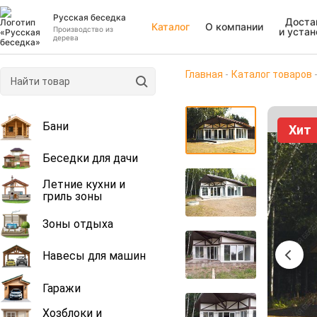
Русская беседка
Доста
Каталог
О компании
Производство из
и устан
дерева
Главная
Каталог товаров
Бани
Хит
Беседки для дачи
Летние кухни и
гриль зоны
Зоны отдыха
Навесы для машин
Гаражи
Хозблоки и