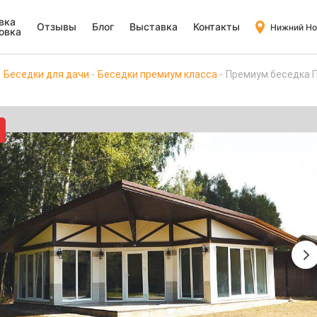
вка
Отзывы
Блог
Выставка
Контакты
Нижний Но
овка
Беседки для дачи
Беседки премиум класса
Премиум беседка