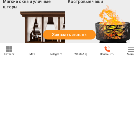
Мягкие окна и уличные
Костровые чаши
шторы
Заказать звонок
Смотреть все товары
Смотреть все товары
Каталог
Max
Telegram
WhatsApp
Позвонить
Мен
+7 (969) 777-85-85
rbesedka@gmail.com
Написать директору