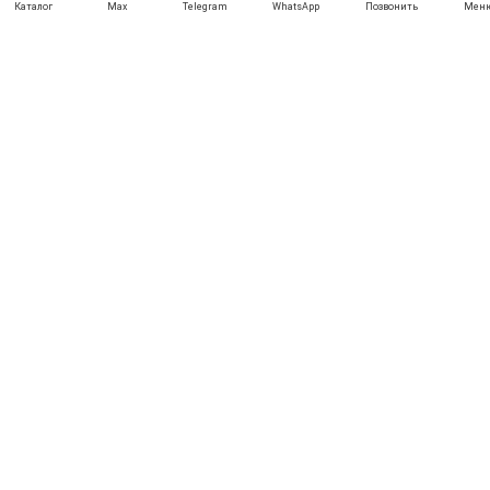
Каталог
Max
Telegram
WhatsApp
Позвонить
Мен
+7 (969) 777-85-85
rbesedka@gmail.com
Написать директору
Нижний Новгород
г. Нижний Новгород, Канавинский район, ул. Вторчермета, д.1,
строение К2
Отдел продаж: 09:00 — 21:00
Служба доставки: 09:00 — 21:00
Задать вопрос