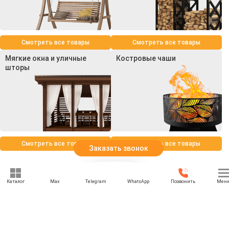
Смотреть все товары
Смотреть все товары
Мягкие окна и уличные
Костровые чаши
шторы
Смотреть все товары
Смотреть все товары
Заказать звонок
Каталог
Max
Telegram
WhatsApp
Позвонить
Мен
+7 (969) 777-85-85
rbesedka@gmail.com